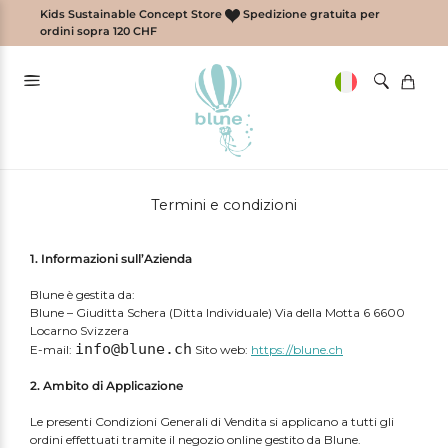
Vai
Kids Sustainable Concept Store
Spedizione gratuita per
al
ordini sopra 120 CHF
contenuto
Termini e condizioni
1. Informazioni sull’Azienda
Blune è gestita da:
Blune – Giuditta Schera (Ditta Individuale) Via della Motta 6 6600
Locarno Svizzera
info@blune.ch
E-mail:
Sito web:
https://blune.ch
2. Ambito di Applicazione
Le presenti Condizioni Generali di Vendita si applicano a tutti gli
ordini effettuati tramite il negozio online gestito da Blune.