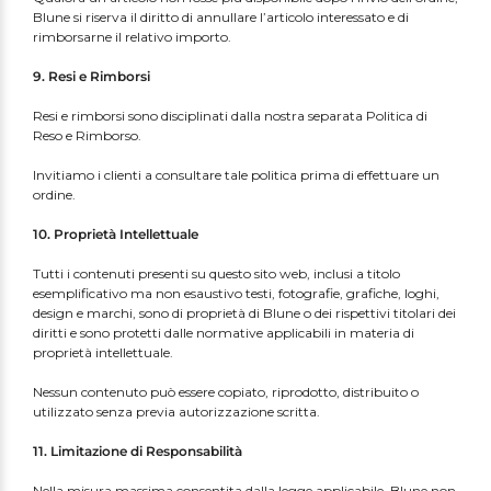
Blune si riserva il diritto di annullare l’articolo interessato e di
rimborsarne il relativo importo.
9. Resi e Rimborsi
Resi e rimborsi sono disciplinati dalla nostra separata Politica di
Reso e Rimborso.
Invitiamo i clienti a consultare tale politica prima di effettuare un
ordine.
Mrs. Ertha
Bobo Choses
Konges Sløjd
Serendipity Organics
10. Proprietà Intellettuale
Cozmo
We Are Gommu
OYOY Mini
Mimi & Lula
Tutti i contenuti presenti su questo sito web, inclusi a titolo
esemplificativo ma non esaustivo testi, fotografie, grafiche, loghi,
design e marchi, sono di proprietà di Blune o dei rispettivi titolari dei
diritti e sono protetti dalle normative applicabili in materia di
proprietà intellettuale.
Nessun contenuto può essere copiato, riprodotto, distribuito o
utilizzato senza previa autorizzazione scritta.
11. Limitazione di Responsabilità
Nella misura massima consentita dalla legge applicabile, Blune non