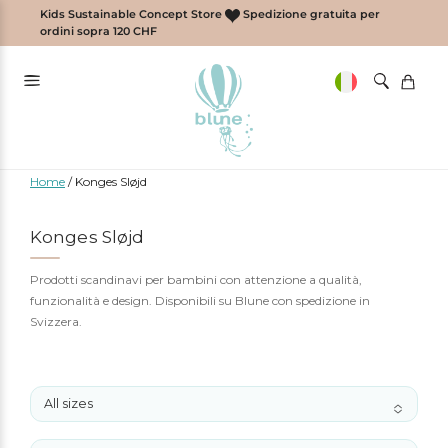
Vai
Kids Sustainable Concept Store
Spedizione gratuita per
al
ordini sopra 120 CHF
contenuto
Home
/
Konges Sløjd
Konges Sløjd
Prodotti scandinavi per bambini con attenzione a qualità,
funzionalità e design. Disponibili su Blune con spedizione in
Svizzera.
All sizes