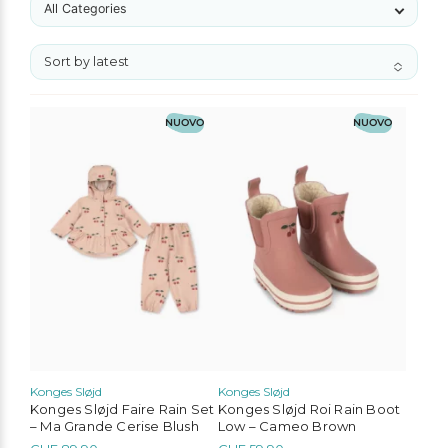
No options to choose
All Categories
Sort by latest
No options to choose
Questo
Questo
NUOVO
NUOVO
prodotto
prodotto
ha
ha
più
più
varianti.
varianti.
Le
Le
opzioni
opzioni
possono
possono
essere
essere
scelte
scelte
nella
nella
pagina
pagina
del
del
prodotto
prodotto
Konges Sløjd
Konges Sløjd
Konges Sløjd Faire Rain Set
Konges Sløjd Roi Rain Boot
– Ma Grande Cerise Blush
Low – Cameo Brown