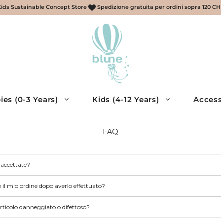
Kids Sustainable Concept Store
Spedizione gratuita per ordini sopra 120 C
ies (0-3 Years)
Kids (4-12 Years)
Access
FAQ
retti, sciarpe, guanti
ries
accettate?
essories
eans
cessories
 il mio ordine dopo averlo effettuato?
eys, Shirts
articolo danneggiato o difettoso?
muda – Bambino