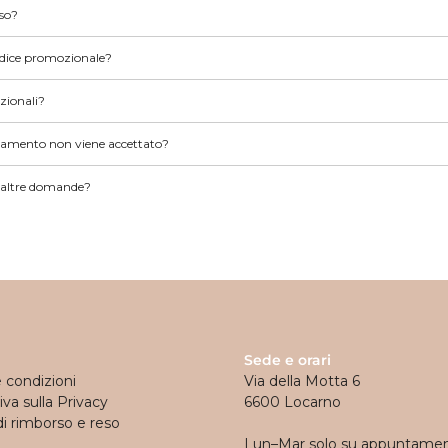
ghts
eso?
 and Sweaters
odice promozionale?
zionali?
agamento non viene accettato?
tha
Bobo Choses
Konges Sløjd
Serendipity Organics
Cozmo
We Are
 altre domande?
OYOY Mini
Mimi & Lula
Sede e orari
e condizioni
Via della Motta 6
va sulla Privacy
6600 Locarno
di rimborso e reso
Lun–Mar solo su appuntame