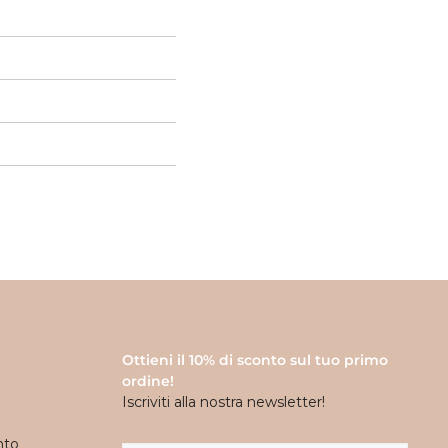
 Gommu
Ottieni il 10% di sconto sul tuo primo
ordine!
Iscriviti alla nostra newsletter!
nto