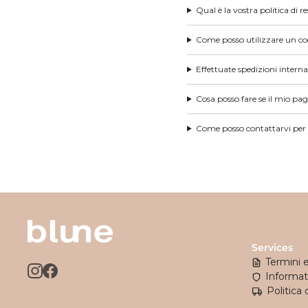
Pantaloni, leggings
Socks and tights
Glasses
Socks and ti
Qual è la vostra politica di r
Pantaloncini, bermuda
Outfit – Girl
Swimsuit
Socks, tights
Sweatshirts, Sweaters
Sweatshirts
Come posso utilizzare un c
Swimsuits
Swimsuit
T-Shirts, Jerseys, shirts
T-Shirt, Jerseys, Shirts
Effettuate spedizioni interna
Cosa posso fare se il mio p
Mrs. Er
Come posso contattarvi per
Services
Termini 
Informati
Politica 