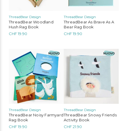
ThreadBear Design
ThreadBear Design
ThreadBear Woodland
ThreadBear As Brave As A
Hush Rag Book
Bear Rag Book
CHF
19.90
CHF
19.90
NUOVO
NUOVO
ThreadBear Design
ThreadBear Design
ThreadBear Noisy Farmyard
ThreadBear Snowy Friends
Rag Book
Activity Book
CHF
19.90
CHF
21.90