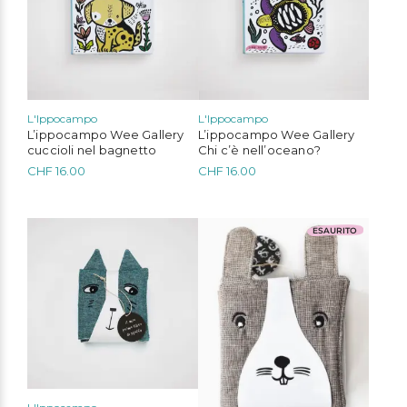
L'Ippocampo
L'Ippocampo
L’ippocampo Wee Gallery
L’ippocampo Wee Gallery
Mrs. Ertha
Bobo Choses
Konges Sløjd
Serendipity Organics
cuccioli nel bagnetto
Chi c’è nell’oceano?
Cozmo
We Are Gommu
OYOY Mini
Mimi & Lula
CHF
16.00
CHF
16.00
ESAURITO