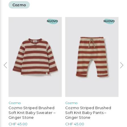
Cozmo
O
NUOVO
NUOVO
Cozmo
Cozmo
Co
Cozmo Striped Brushed
Cozmo Striped Brushed
Co
Soft Knit Baby Sweater –
Soft Knit Baby Pants –
Co
Ginger Stone
Ginger Stone
Gi
CHF
45.00
CHF
45.00
C