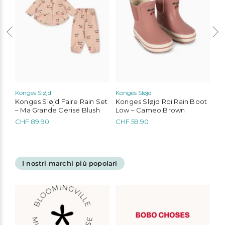
Konges Sløjd
Konges Sløjd
Kon
an
Konges Sløjd Faire Rain Set
Konges Sløjd Roi Rain Boot
Ko
– Ma Grande Cerise Blush
Low – Cameo Brown
Se
CHF
89.90
CHF
59.90
C
zzo
Questo
Questo
Qu
ale
prodotto
prodotto
pr
ha
ha
ha
 30.00.
più
più
più
I nostri marchi più popolari
varianti.
varianti.
var
Le
Le
Le
opzioni
opzioni
opz
possono
possono
po
essere
essere
ess
scelte
scelte
sce
nella
nella
nel