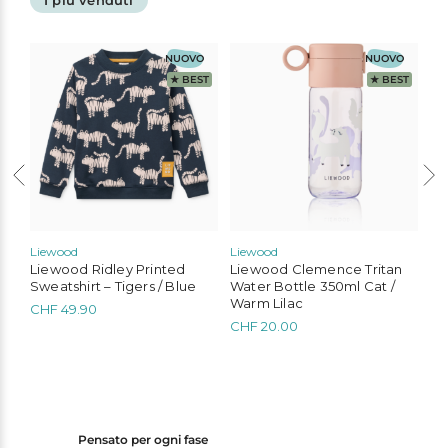
I più venduti
più
più
più
varianti.
varianti.
var
Le
Le
Le
opzioni
opzioni
opz
O
NUOVO
NUOVO
possono
possono
po
ST
★ BEST
★ BEST
essere
essere
ess
scelte
scelte
sce
nella
nella
nel
pagina
pagina
pa
del
del
del
prodotto
prodotto
pr
Liewood
Liewood
Li
t
Liewood Ridley Printed
Liewood Clemence Tritan
Li
Sweatshirt – Tigers / Blue
Water Bottle 350ml Cat /
Ba
Warm Lilac
CHF
49.90
C
CHF
20.00
Questo
prodotto
ha
più
varianti.
Le
Pensato per ogni fase
opzioni