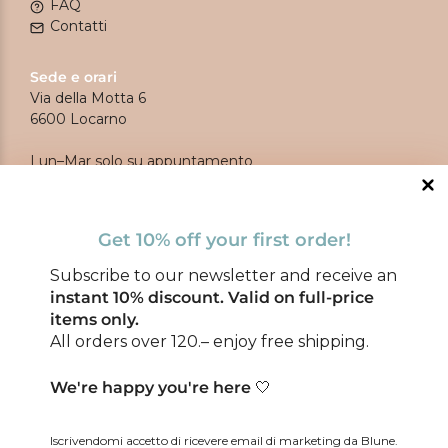
FAQ
Contatti
Sede e orari
Via della Motta 6
6600 Locarno
Lun–Mar solo su appuntamento
Mer–Ven 10.00–12.30 / 13.30–17.30
Sab 10.00–17.00
Get 10% off your first order!
Ottieni il 10% di sconto sul tuo primo ordine!
Subscribe to our newsletter and receive an
Iscriviti alla nostra newsletter!
instant 10% discount.
Valid on full-price
items only.
All orders over 120.– enjoy free shipping.
We're happy you're here
🤍
Iscrivendomi accetto di ricevere email di marketing da Blune.
Privacy Policy
Iscrivendomi accetto di ricevere email di marketing da Blune.