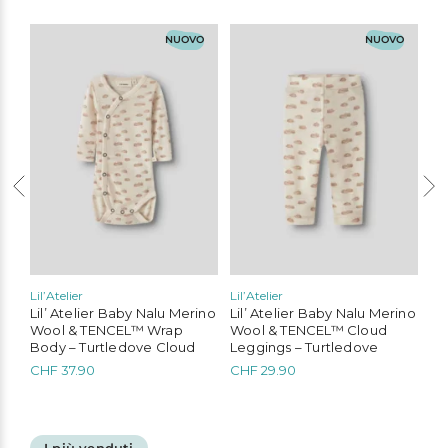
O
NUOVO
NUOVO
Lil’Atelier
Lil’Atelier
Lil
Lil’ Atelier Baby Nalu Merino
Lil’ Atelier Baby Nalu Merino
Li
in
Wool & TENCEL™ Wrap
Wool & TENCEL™ Cloud
Wo
Body – Turtledove Cloud
Leggings – Turtledove
Sl
CHF
37.90
CHF
29.90
C
Questo
Questo
Qu
prodotto
prodotto
pr
ha
ha
ha