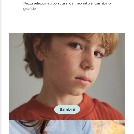
Pezzi selezionati con cura, dal neonato al bambino
possono
grande.
essere
scelte
nella
pagina
del
prodotto
Bambini