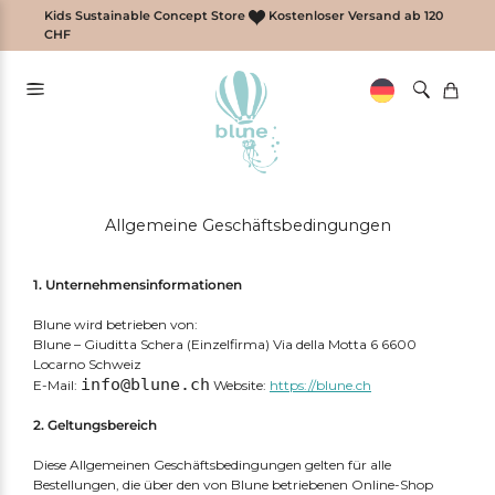
Zum
Kids Sustainable Concept Store
Kostenloser Versand ab 120
Inhalt
CHF
springen
Allgemeine Geschäftsbedingungen
1. Unternehmensinformationen
Blune wird betrieben von:
Blune – Giuditta Schera (Einzelfirma) Via della Motta 6 6600
Locarno Schweiz
info@blune.ch
E-Mail:
Website:
https://blune.ch
2. Geltungsbereich
Diese Allgemeinen Geschäftsbedingungen gelten für alle
Bestellungen, die über den von Blune betriebenen Online-Shop