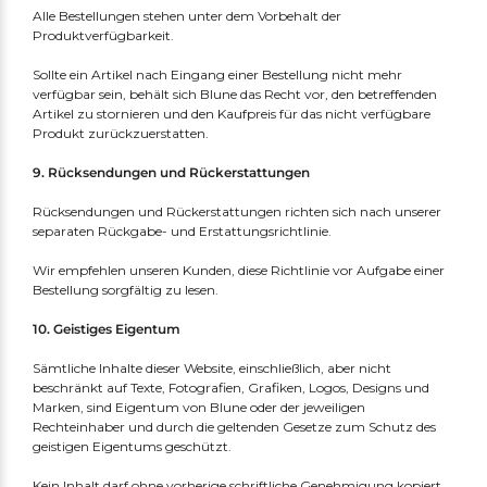
Alle Bestellungen stehen unter dem Vorbehalt der
Produktverfügbarkeit.
Sollte ein Artikel nach Eingang einer Bestellung nicht mehr
verfügbar sein, behält sich Blune das Recht vor, den betreffenden
Artikel zu stornieren und den Kaufpreis für das nicht verfügbare
Produkt zurückzuerstatten.
9. Rücksendungen und Rückerstattungen
Rücksendungen und Rückerstattungen richten sich nach unserer
separaten Rückgabe- und Erstattungsrichtlinie.
Bobo Choses
Konges Sløjd
Serendipity Organics
Cozmo
Wir empfehlen unseren Kunden, diese Richtlinie vor Aufgabe einer
We Are Gommu
Mimi & Lula
Liewood
Tinycottons
Bestellung sorgfältig zu lesen.
10. Geistiges Eigentum
Sämtliche Inhalte dieser Website, einschließlich, aber nicht
beschränkt auf Texte, Fotografien, Grafiken, Logos, Designs und
Marken, sind Eigentum von Blune oder der jeweiligen
Rechteinhaber und durch die geltenden Gesetze zum Schutz des
geistigen Eigentums geschützt.
Kein Inhalt darf ohne vorherige schriftliche Genehmigung kopiert,