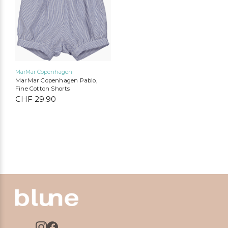
mehrere
Varianten
auf.
Die
Optionen
können
auf
MarMar Copenhagen
der
MarMar Copenhagen Pablo,
Produktseite
Fine Cotton Shorts
gewählt
CHF
29.90
werden