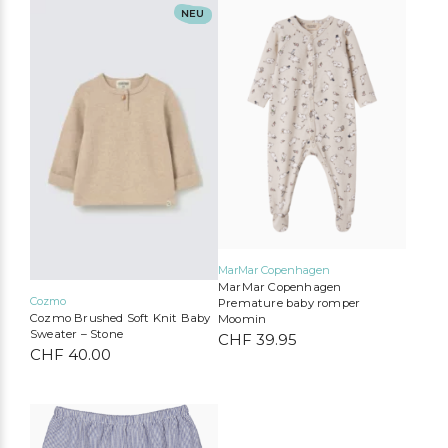
CHF 25.00
CHF 15.00
Dieses
NEU
We Are Gommu
Mimi & Lula
Liewood
Tinycottons
Produkt
weist
mehrere
Varianten
auf.
Die
Optionen
können
auf
der
Produktseite
gewählt
werden
MarMar Copenhagen
MarMar Copenhagen
Cozmo
Premature baby romper
Cozmo Brushed Soft Knit Baby
Moomin
Sweater – Stone
CHF
39.95
CHF
40.00
Dieses
Produkt
weist