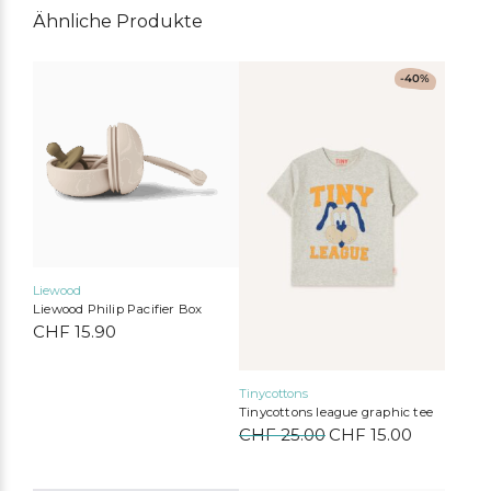
n
Ähnliche Produkte
a
t
Dieses
i
-40%
Produkt
v
weist
e
mehrere
:
Varianten
auf.
Die
Optionen
können
auf
der
Produktseite
Liewood
gewählt
Liewood Philip Pacifier Box
werden
CHF
15.90
Tinycottons
Tinycottons league graphic tee
CHF
25.00
Ursprünglicher
CHF
15.00
Aktueller
Preis
Preis
war:
ist:
Bobo Choses
Konges Sløjd
Serendipity Organics
Cozmo