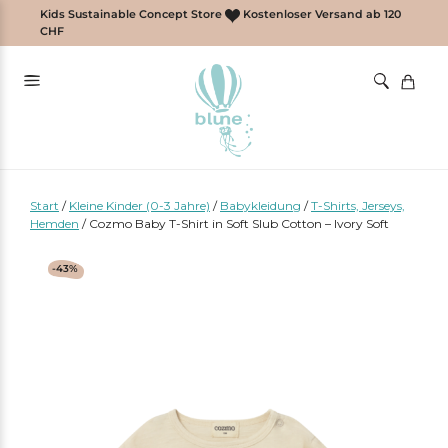
Zum
Kids Sustainable Concept Store
Kostenloser Versand ab 120
Inhalt
CHF
springen
Start
/
Kleine Kinder (0-3 Jahre)
/
Babykleidung
/
T-Shirts, Jerseys,
Hemden
/
Cozmo Baby T-Shirt in Soft Slub Cotton – Ivory Soft
-43%