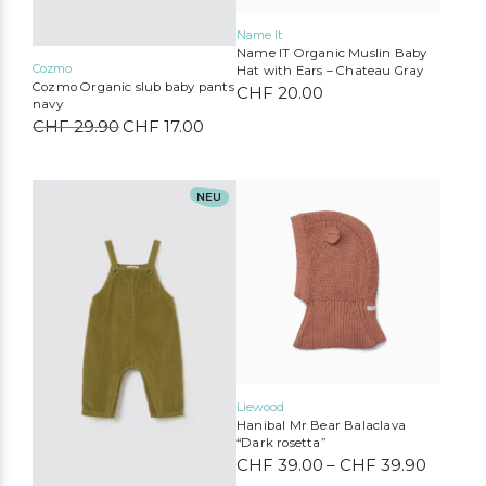
werden
werden
Name It
Name IT Organic Muslin Baby
Cozmo
Hat with Ears – Chateau Gray
Cozmo Organic slub baby pants
CHF
20.00
Bobo Choses
Konges Sløjd
Serendipity Organics
Cozmo
navy
CHF
29.90
Ursprünglicher
CHF
17.00
Aktueller
We Are Gommu
Mimi & Lula
Liewood
Tinycottons
Preis
Preis
war:
ist:
CHF 29.90
CHF 17.00.
Dieses
Dieses
NEU
Produkt
Produkt
weist
weist
mehrere
mehrere
Varianten
Varianten
auf.
auf.
Die
Die
Optionen
Optionen
können
können
auf
auf
der
der
Produktseite
Produktseite
Liewood
gewählt
gewählt
Hanibal Mr Bear Balaclava
werden
werden
“Dark rosetta”
CHF
39.00
–
CHF
39.90
Preiss
CHF 39