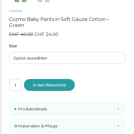
Cozmo
Cozmo Baby Pants in Soft Gauze Cotton –
Green
CHF
40.00
Ursprünglicher
CHF
24.00
Aktueller
Preis
Preis
war:
ist:
Size
CHF 40.00
CHF 24.00.
Cozmo
In den Warenkorb
Baby
Pants
in
Soft
Gauze
+
♥
Produktdetails
Cotton
–
Green
Menge
+
✿
Materialien & Pflege