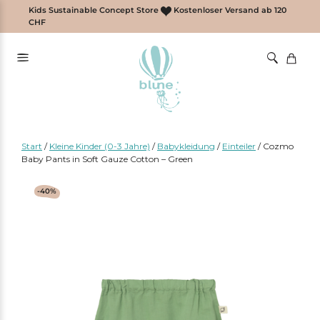
Zum
Kids Sustainable Concept Store
Kostenloser Versand ab 120
Inhalt
CHF
springen
Start
/
Kleine Kinder (0-3 Jahre)
/
Babykleidung
/
Einteiler
/
Cozmo
Baby Pants in Soft Gauze Cotton – Green
-40%