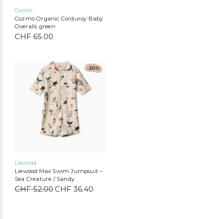
bis
Cozmo
CHF 39
Cozmo Organic Corduroy Baby
Overalls green
CHF
65.00
Dieses
-30%
Produkt
weist
mehrere
Varianten
auf.
Die
Optionen
können
auf
der
Produktseite
Liewood
gewählt
Liewood Max Swim Jumpsuit –
werden
Sea Creature / Sandy
CHF
52.00
Ursprünglicher
CHF
36.40
Aktueller
Preis
Preis
war:
ist:
CHF 52.00
CHF 36.40.