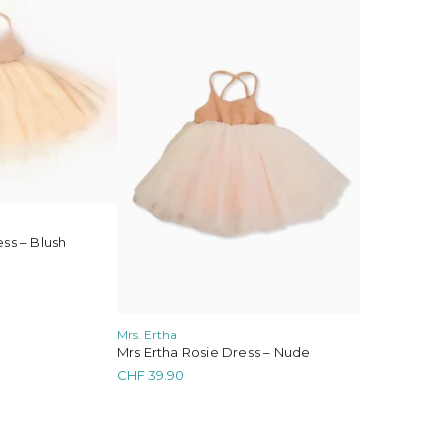
weist
mehrere
Varianten
auf.
Die
Optionen
können
auf
der
Produktseite
gewählt
werden
ss – Blush
Mrs. Ertha
Mrs Ertha Rosie Dress – Nude
CHF
39.90