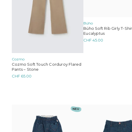
der
der
Produktseite
Produktseite
gewählt
gewählt
werden
werden
Búho
Búho Soft Rib Girly T-Shir
Eucalyptus
CHF
45.00
Cozmo
Cozmo Soft Touch Corduroy Flared
Pants – Stone
CHF
65.00
Dieses
Dieses
NEU
Produkt
Produkt
weist
weist
mehrere
mehrere
Varianten
Varianten