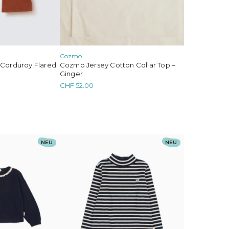
Cozmo
Corduroy Flared
Cozmo Jersey Cotton Collar Top –
Ginger
CHF
52.00
Dieses
NEU
NEU
Produkt
weist
mehrere
Varianten
auf.
Die
Optionen
können
auf