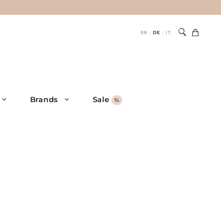
EN
DE
IT
|
|
Brands
Sale
%