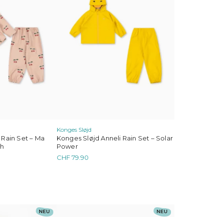
auf.
Die
Optionen
können
auf
der
Produktseite
gewählt
werden
Konges Sløjd
 Rain Set – Ma
Konges Sløjd Anneli Rain Set – Solar
sh
Power
CHF
79.90
i & Lula
Dieses
NEU
NEU
Produkt