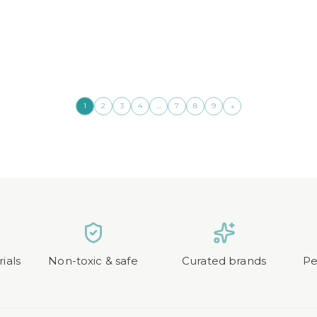
ueller
Preis
Preis
Preis
is
war:
ist:
war:
CHF 42.90
CHF 30.00.
CHF 39.
 30.03.
→
1
2
3
4
…
7
8
9
ials
Non-toxic & safe
Curated brands
Pe