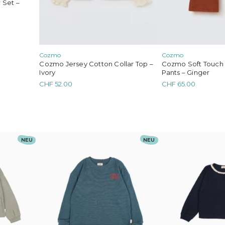
 Set –
Cozmo
Cozmo
Cozmo Jersey Cotton Collar Top –
Cozmo Soft Touch 
Ivory
Pants – Ginger
CHF
52.00
CHF
65.00
Dieses
Dieses
NEU
NEU
Produkt
Produkt
weist
weist
mehrere
mehrere
Varianten
Varianten
auf.
auf.
Die
Die
Optionen
Optionen
können
können
auf
auf