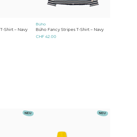
der
Produktseite
gewählt
werden
Búho
 T-Shirt – Navy
Búho Fancy Stripes T-Shirt – Navy
CHF
42.00
Dieses
NEU
NEU
Produkt
weist
mehrere
Varianten