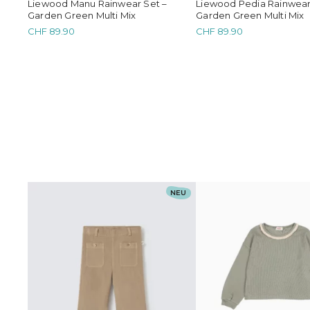
Liewood Manu Rainwear Set –
Liewood Pedia Rainwear
Garden Green Multi Mix
Garden Green Multi Mix
CHF
89.90
CHF
89.90
Dieses
Dieses
NEU
Produkt
Produkt
weist
weist
mehrere
mehrere
Varianten
Varianten
auf.
auf.
Die
Die
Optionen
Optionen
können
können
auf
auf