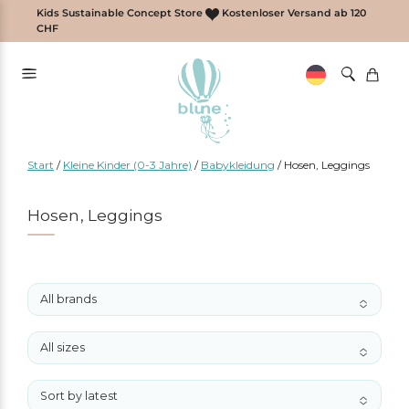
Zum
Kids Sustainable Concept Store
Kostenloser Versand ab 120
Inhalt
CHF
springen
Start
/
Kleine Kinder (0-3 Jahre)
/
Babykleidung
/
Hosen, Leggings
Hosen, Leggings
All brands
No options to choose
All sizes
No options to choose
Sort by latest