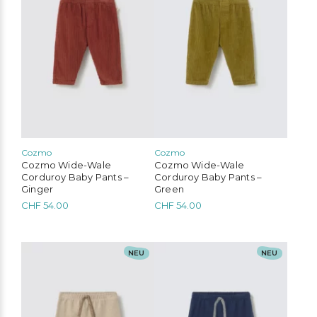
auf.
auf.
Die
Die
Optionen
Optionen
können
können
auf
auf
der
der
Produktseite
Produktseite
gewählt
gewählt
werden
werden
Cozmo
Cozmo
Cozmo Wide-Wale
Cozmo Wide-Wale
Corduroy Baby Pants –
Corduroy Baby Pants –
Ginger
Green
CHF
54.00
CHF
54.00
Dieses
Dieses
NEU
NEU
Produkt
Produkt
weist
weist
mehrere
mehrere
Varianten
Varianten
auf.
auf.