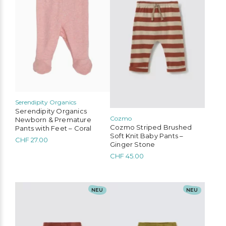
Varianten
Varianten
auf.
auf.
Die
Die
Optionen
Optionen
können
können
auf
auf
der
der
Produktseite
Produktseite
gewählt
gewählt
werden
werden
Serendipity Organics
Serendipity Organics
Cozmo
Newborn & Premature
Cozmo Striped Brushed
Pants with Feet – Coral
Soft Knit Baby Pants –
CHF
27.00
Ginger Stone
CHF
45.00
Dieses
Dieses
NEU
NEU
Produkt
Produkt
weist
weist
mehrere
mehrere
Varianten
Varianten