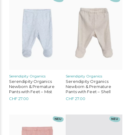
Produkt
Produkt
weist
weist
mehrere
mehrere
Varianten
Varianten
auf.
auf.
Die
Die
Optionen
Optionen
können
können
auf
auf
der
der
Produktseite
Produktseite
gewählt
gewählt
werden
werden
Serendipity Organics
Serendipity Organics
Serendipity Organics
Serendipity Organics
Newborn & Premature
Newborn & Premature
Pants with Feet – Mist
Pants with Feet – Shell
CHF
27.00
CHF
27.00
Dieses
Dieses
NEU
NEU
Produkt
Produkt
weist
weist
mehrere
mehrere