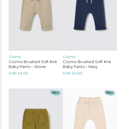
Die
Die
Optionen
Optionen
können
können
auf
auf
der
der
Produktseite
Produktseite
gewählt
gewählt
werden
werden
Cozmo
Cozmo
Cozmo Brushed Soft Knit
Cozmo Brushed Soft Knit
Baby Pants – Stone
Baby Pants – Navy
CHF
43.00
CHF
43.00
Dieses
Dieses
NEU
NEU
Produkt
Produkt
weist
weist
mehrere
mehrere
Varianten
Varianten
auf.
auf.
Die
Die
Optionen
Optionen