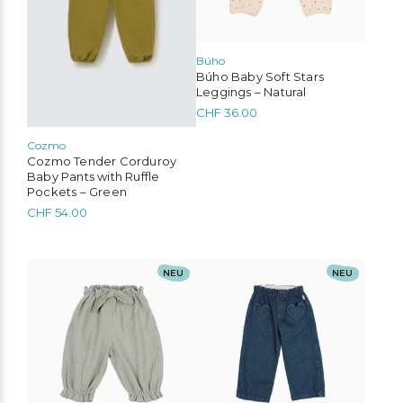
können
können
auf
auf
der
der
Produktseite
Produktseite
Búho
gewählt
gewählt
Búho Baby Soft Stars
werden
werden
Leggings – Natural
CHF
36.00
Cozmo
Cozmo Tender Corduroy
Baby Pants with Ruffle
Pockets – Green
CHF
54.00
Dieses
Dieses
NEU
NEU
Produkt
Produkt
weist
weist
mehrere
mehrere
Varianten
Varianten
auf.
auf.
Die
Die
Optionen
Optionen
können
können