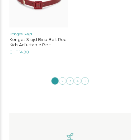
der
Produktseite
gewählt
werden
Konges Sløjd
Konges Slojd Bina Belt Red
Kids Adjustable Belt
CHF
14.90
→
1
2
3
4