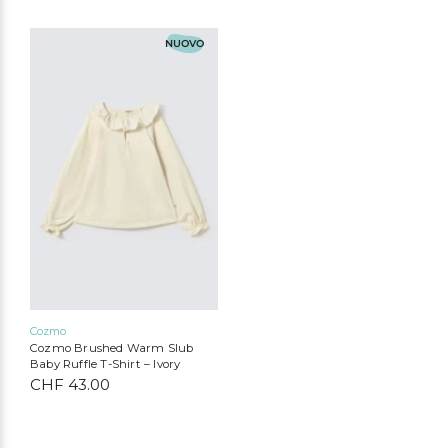
Questo
NUOVO
prodotto
ha
più
varianti.
Le
opzioni
possono
essere
scelte
nella
pagina
del
prodotto
Cozmo
Cozmo Brushed Warm Slub
Baby Ruffle T-Shirt – Ivory
CHF
43.00