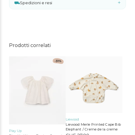
+
⛟
Spedizioni e resi
A
l
t
e
r
n
Prodotti correlati
a
t
Questo
i
-31%
prodotto
v
ha
e
più
:
varianti.
Le
opzioni
possono
essere
scelte
nella
pagina
Liewood
del
Liewood Merle Printed Cape Bib
prodotto
Elephant / Creme de la creme
Play Up