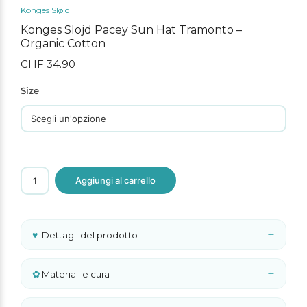
Konges Sløjd
Konges Slojd Pacey Sun Hat Tramonto –
Organic Cotton
CHF
34.90
Size
Konges
Aggiungi al carrello
Slojd
Pacey
Sun
Hat
Tramonto
+
♥
Dettagli del prodotto
–
Organic
Cotton
quantità
+
✿
Materiali e cura