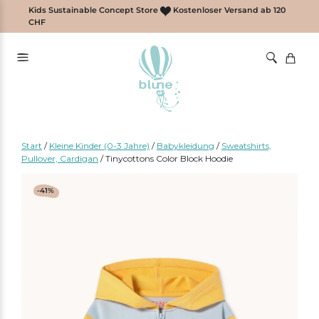
Zum
Kids Sustainable Concept Store
Kostenloser Versand ab 120
Inhalt
CHF
springen
Start
/
Kleine Kinder (0-3 Jahre)
/
Babykleidung
/
Sweatshirts,
Pullover, Cardigan
/
Tinycottons Color Block Hoodie
-41%