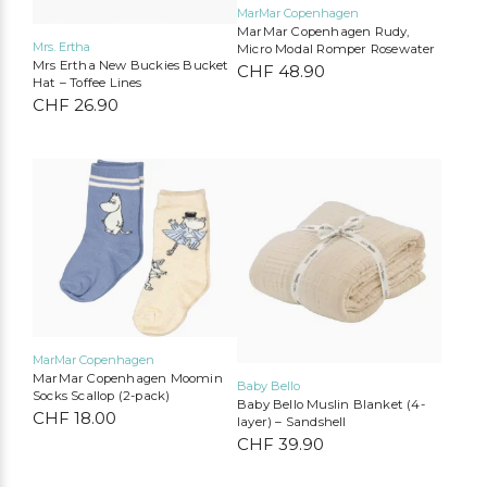
MarMar Copenhagen
MarMar Copenhagen Rudy,
Bobo Choses
Konges Sløjd
Serendipity Organics
Cozmo
Mrs. Ertha
Micro Modal Romper Rosewater
Mrs Ertha New Buckies Bucket
CHF
48.90
We Are Gommu
Mimi & Lula
Liewood
Tinycottons
Hat – Toffee Lines
CHF
26.90
Dieses
Produkt
weist
mehrere
Varianten
auf.
Die
Optionen
können
auf
MarMar Copenhagen
der
MarMar Copenhagen Moomin
Produktseite
Baby Bello
Socks Scallop (2-pack)
gewählt
Baby Bello Muslin Blanket (4-
CHF
18.00
werden
layer) – Sandshell
CHF
39.90