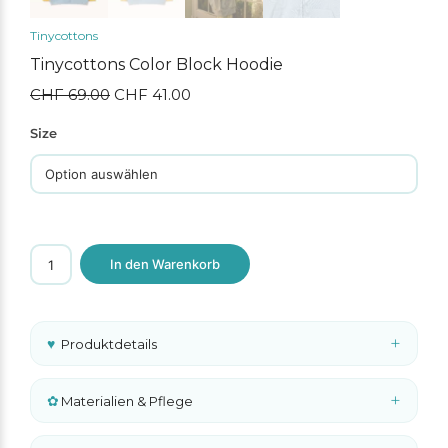
Tinycottons
Tinycottons Color Block Hoodie
CHF
69.00
Ursprünglicher
CHF
41.00
Aktueller
Preis
Preis
war:
ist:
Size
CHF 69.00
CHF 41.00.
Tinycottons
In den Warenkorb
Color
Block
Hoodie
Menge
+
♥
Produktdetails
+
✿
Materialien & Pflege