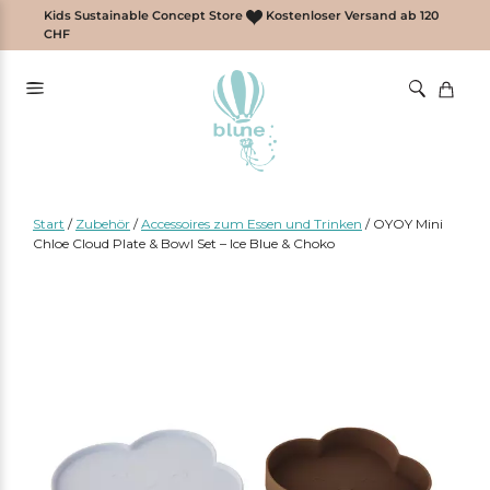
Zum
Kids Sustainable Concept Store
Kostenloser Versand ab 120
Inhalt
CHF
springen
Start
/
Zubehör
/
Accessoires zum Essen und Trinken
/
OYOY Mini
Chloe Cloud Plate & Bowl Set – Ice Blue & Choko