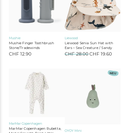
auf.
Die
Optionen
können
auf
der
Produktseite
Mushie
Liewood
gewählt
Mushie Finger Toothbrush
Liewood Senia Sun Hat with
werden
Stone/Tradewinds
Ears – Sea Creature / Sandy
CHF
12.90
CHF
28.00
Ursprünglicher
CHF
19.60
Aktueller
Preis
Preis
war:
ist:
CHF 28.00
CHF 19.6
Dieses
NEU
Produkt
weist
mehrere
Bobo Choses
Konges Sløjd
Serendipity Organics
Cozmo
Varianten
auf.
We Are Gommu
Mimi & Lula
Liewood
Tinycottons
Die
Optionen
können
auf
MarMar Copenhagen
der
MarMar Copenhagen Rubetta,
Produktseite
OYOY Mini