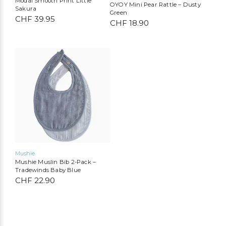
Modal Smooth Print Little
gewählt
OYOY Mini Pear Rattle – Dusty
Sakura
werden
Green
CHF
39.95
CHF
18.90
Mushie
Mushie Muslin Bib 2-Pack –
Tradewinds Baby Blue
CHF
22.90