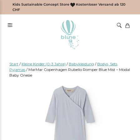
Zum
Kids Sustainable Concept Store
Kostenloser Versand ab 120
Inhalt
CHF
springen
Start
/
Kleine Kinder (0-3 Jahre)
/
Babykleidung
/
Bodys, Sets,
Pyjamas
/
MarMar Copenhagen Rubello Romper Blue Mist – Modal
Baby Onesie