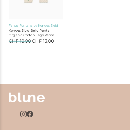
Produktseite
gewählt
werden
Fanga Fontana by Konges Sløjd
Konges Slojd Bello Pants
Organic Cotton Lago Verde
CHF
18.90
Ursprünglicher
CHF
13.00
Aktueller
Preis
Preis
war:
ist:
CHF 18.90
CHF 13.00.