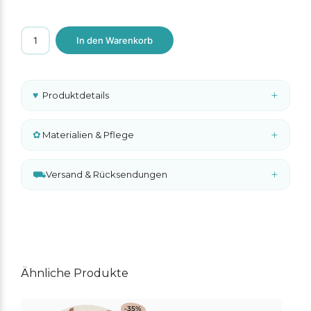
MarMar
In den Warenkorb
Copenhagen
Rubello
Romper
Blue
Mist
+
♥
Produktdetails
–
Modal
Baby
Onesie
+
✿
Materialien & Pflege
Menge
+
⛟
Versand & Rücksendungen
A
l
t
e
r
n
Ähnliche Produkte
a
t
Dieses
i
-35%